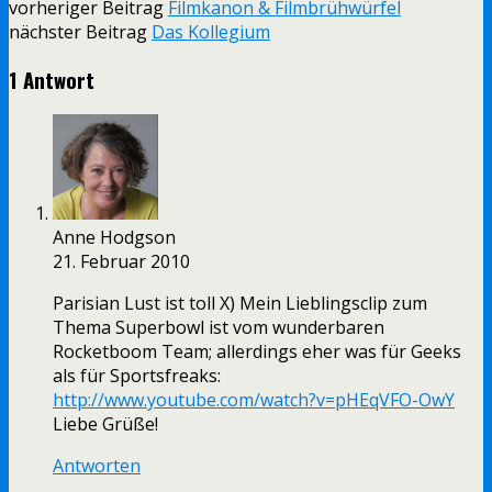
vorheriger Beitrag
Filmkanon & Filmbrühwürfel
nächster Beitrag
Das Kollegium
1 Antwort
Anne Hodgson
21. Februar 2010
Parisian Lust ist toll X) Mein Lieblingsclip zum
Thema Superbowl ist vom wunderbaren
Rocketboom Team; allerdings eher was für Geeks
als für Sportsfreaks:
http://www.youtube.com/watch?v=pHEqVFO-OwY
Liebe Grüße!
Antworten