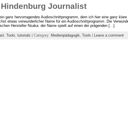
 Hindenburg Journalist
uf ein ganz hervorragendes Audioschnittprogramm, dem ich hier eine ganz kla
chst etwas verwunderlicher Name für ein Audioschnittprogramm. Die Verwund
chen Hersteller Nsaka: der Name spielt auf einen der prägenden […]
ast
,
Tools
,
tutorials
| Category:
Medienpädagogik,
Tools
|
Leave a comment