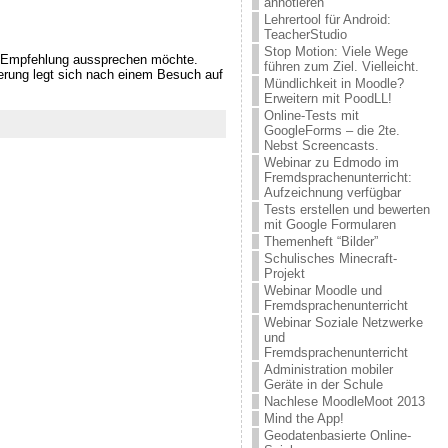
annotieren
Lehrertool für Android:
TeacherStudio
Stop Motion: Viele Wege
re Empfehlung aussprechen möchte.
führen zum Ziel. Vielleicht.
erung legt sich nach einem Besuch auf
Mündlichkeit in Moodle?
Erweitern mit PoodLL!
Online-Tests mit
GoogleForms – die 2te.
Nebst Screencasts.
Webinar zu Edmodo im
Fremdsprachenunterricht:
Aufzeichnung verfügbar
Tests erstellen und bewerten
mit Google Formularen
Themenheft “Bilder”
Schulisches Minecraft-
Projekt
Webinar Moodle und
Fremdsprachenunterricht
Webinar Soziale Netzwerke
und
Fremdsprachenunterricht
Administration mobiler
Geräte in der Schule
Nachlese MoodleMoot 2013
Mind the App!
Geodatenbasierte Online-