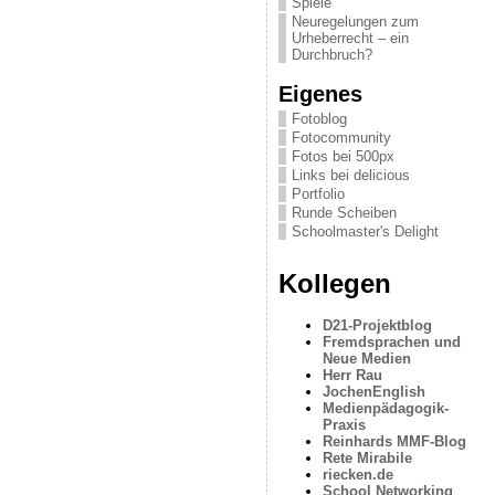
Spiele
Neuregelungen zum
Urheberrecht – ein
Durchbruch?
Eigenes
Fotoblog
Fotocommunity
Fotos bei 500px
Links bei delicious
Portfolio
Runde Scheiben
Schoolmaster's Delight
Kollegen
D21-Projektblog
Fremdsprachen und
Neue Medien
Herr Rau
JochenEnglish
Medienpädagogik-
Praxis
Reinhards MMF-Blog
Rete Mirabile
riecken.de
School Networking