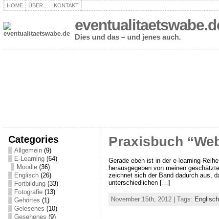
HOME
ÜBER…
KONTAKT
eventualitaetswabe.d
Dies und das – und jenes auch.
Categories
Praxisbuch “Web
Allgemein
(9)
E-Learning
(64)
Gerade eben ist in der e-learning-Rei
Moodle
(36)
herausgegeben von meinen geschätzten
zeichnet sich der Band dadurch aus, da
Englisch
(26)
unterschiedlichen […]
Fortbildung
(33)
Fotografie
(13)
November 15th, 2012 | Tags:
Englisch
Gehörtes
(1)
Gelesenes
(10)
Gesehenes
(9)