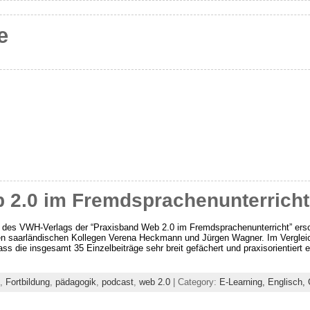
e
 2.0 im Fremdsprachenunterricht
he des VWH-Verlags der “Praxisband Web 2.0 im Fremdsprachenunterricht” er
 saarländischen Kollegen Verena Heckmann und Jürgen Wagner. Im Vergleich
ss die insgesamt 35 Einzelbeiträge sehr breit gefächert und praxisorientiert 
,
Fortbildung
,
pädagogik
,
podcast
,
web 2.0
| Category:
E-Learning,
Englisch,