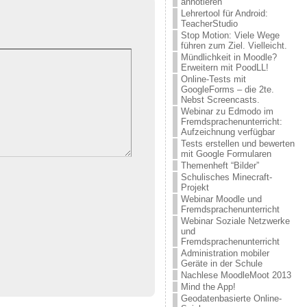
annotieren
Lehrertool für Android:
TeacherStudio
Stop Motion: Viele Wege
führen zum Ziel. Vielleicht.
Mündlichkeit in Moodle?
Erweitern mit PoodLL!
Online-Tests mit
GoogleForms – die 2te.
Nebst Screencasts.
Webinar zu Edmodo im
Fremdsprachenunterricht:
Aufzeichnung verfügbar
Tests erstellen und bewerten
mit Google Formularen
Themenheft “Bilder”
Schulisches Minecraft-
Projekt
Webinar Moodle und
Fremdsprachenunterricht
Webinar Soziale Netzwerke
und
Fremdsprachenunterricht
Administration mobiler
Geräte in der Schule
Nachlese MoodleMoot 2013
Mind the App!
Geodatenbasierte Online-