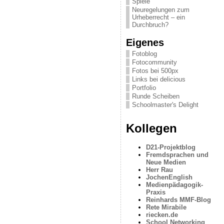
Spiele
Neuregelungen zum
Urheberrecht – ein
Durchbruch?
Eigenes
Fotoblog
Fotocommunity
Fotos bei 500px
Links bei delicious
Portfolio
Runde Scheiben
Schoolmaster's Delight
Kollegen
D21-Projektblog
Fremdsprachen und
Neue Medien
Herr Rau
JochenEnglish
Medienpädagogik-
Praxis
Reinhards MMF-Blog
Rete Mirabile
riecken.de
School Networking